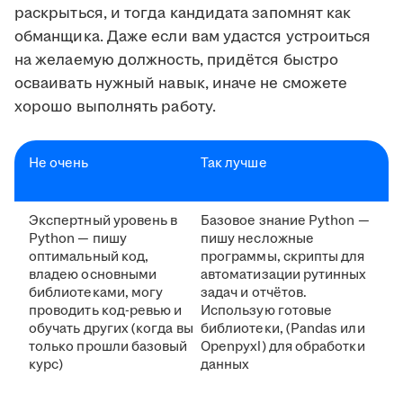
раскрыться, и тогда кандидата запомнят как
обманщика. Даже если вам удастся устроиться
на желаемую должность, придётся быстро
осваивать нужный навык, иначе не сможете
хорошо выполнять работу.
Не очень
Так лучше
Экспертный уровень в
Базовое знание Python —
Python — пишу
пишу несложные
оптимальный код,
программы, скрипты для
владею основными
автоматизации рутинных
библиотеками, могу
задач и отчётов.
проводить код-ревью и
Использую готовые
обучать других (когда вы
библиотеки, (Pandas или
только прошли базовый
Openpyxl) для обработки
курс)
данных