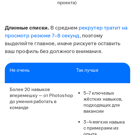
проекта)
Длинные списки.
В среднем
рекрутер тратит на
просмотр резюме 7–8 секунд
, поэтому
выделяйте главное, иначе рискуете оставить
ваш профиль без должного внимания.
Не очень
Так лучше
Более 20 навыков
5–7 ключевых
вперемешку — от Photoshop
жёстких навыков,
до умения работать в
подходящих для
команде
вакансии
3–4 мягких навыка
с примерами из
опыта